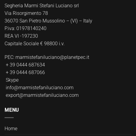
Segheria Marmi Stefani Luciano srl
Via Risorgimento 78
36070 San Pietro Mussolino – (VI) – Italy
P.iva: 01978140240
REA VI -197230
Capitale Sociale € 98800 i.v.
PEC:
marmistefaniluciano@planetpec.it
+ 39 0444 687634
+ 39 0444 687066
Skype
info@marmistefaniluciano.com
export@marmistefaniluciano.com
MENU
Home